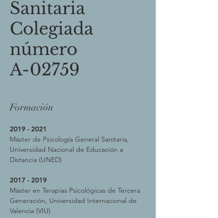
Sanitaria
Colegiada
número
A-02759
Formación
2019 - 2021
Máster de Psicología General Sanitaria,
Universidad Nacional de Educación a
Distancia (UNED)
2017 - 2019
Máster en Terapias Psicológicas de Tercera
Generación, Universidad Internacional de
Valencia (VIU)