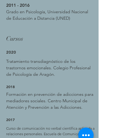
2011 - 2016
Grado en Psicología, Universidad Nacional
de Educación a Distancia (UNED)
Cursos
2020
Tratamiento transdiagnóstico de los
trastornos emocionales. Colegio Profesional
de Psicología de Aragón.
2018
Formación en prevención de adicciones para
mediadores sociales. Centro Municipal de
Atención y Prevención a las Adicciones.
2017
Curso de comunicación no verbal científica aplicada a
relaciones personales. Escuela de Comunicación No