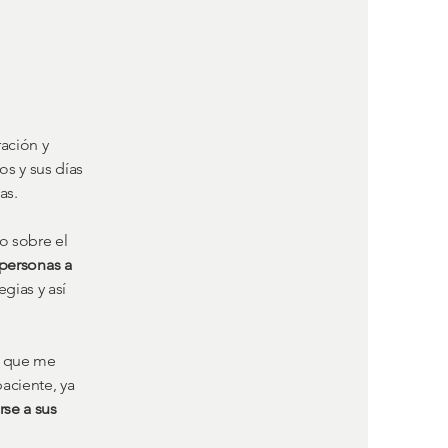
ración y
os y sus días
as.
o sobre el
 personas a
egias y así
s que me
aciente, ya
rse a sus