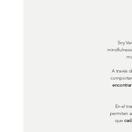
Soy Van
mindfulness
ma
A través 
comporta
encontrar
En el tr
permiten a
que
cad